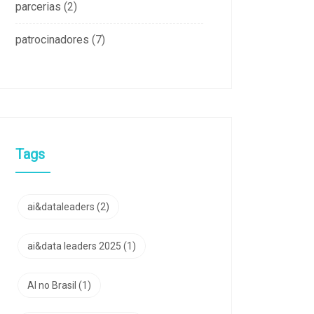
parcerias
(2)
patrocinadores
(7)
Tags
ai&dataleaders
(2)
ai&data leaders 2025
(1)
AI no Brasil
(1)