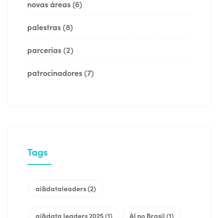
novas áreas
(6)
palestras
(8)
parcerias
(2)
patrocinadores
(7)
Tags
ai&dataleaders
(2)
ai&data leaders 2025
(1)
AI no Brasil
(1)