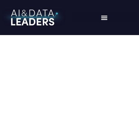
TAG:
KEYNOTE SPEAKER
Home
/ keynote speaker