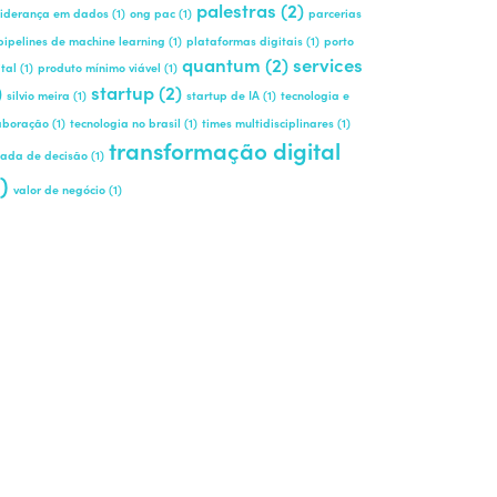
palestras
(2)
liderança em dados
(1)
ong pac
(1)
parcerias
pipelines de machine learning
(1)
plataformas digitais
(1)
porto
quantum
(2)
services
ital
(1)
produto mínimo viável
(1)
)
startup
(2)
silvio meira
(1)
startup de IA
(1)
tecnologia e
aboração
(1)
tecnologia no brasil
(1)
times multidisciplinares
(1)
transformação digital
ada de decisão
(1)
)
valor de negócio
(1)
Quer ser um patrocinador? Fale
com Fabricio Santos