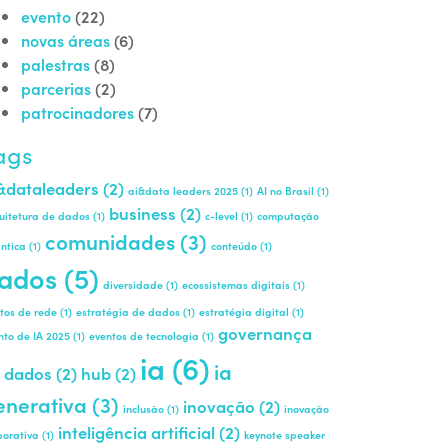
evento
(22)
novas áreas
(6)
palestras
(8)
parcerias
(2)
patrocinadores
(7)
ags
&dataleaders
(2)
ai&data leaders 2025
(1)
AI no Brasil
(1)
business
(2)
uitetura de dados
(1)
c-level
(1)
computação
comunidades
(3)
ntica
(1)
conteúdo
(1)
ados
(5)
diversidade
(1)
ecossistemas digitais
(1)
itos de rede
(1)
estratégia de dados
(1)
estratégia digital
(1)
governança
nto de IA 2025
(1)
eventos de tecnologia
(1)
ia
(6)
ia
 dados
(2)
hub
(2)
enerativa
(3)
inovação
(2)
inclusão
(1)
inovação
inteligência artificial
(2)
porativa
(1)
keynote speaker