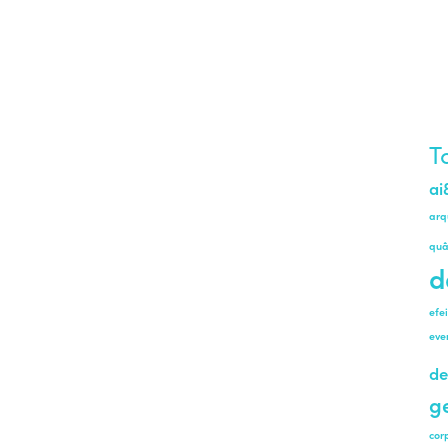
T
ai
arq
quâ
d
efe
eve
de
g
cor