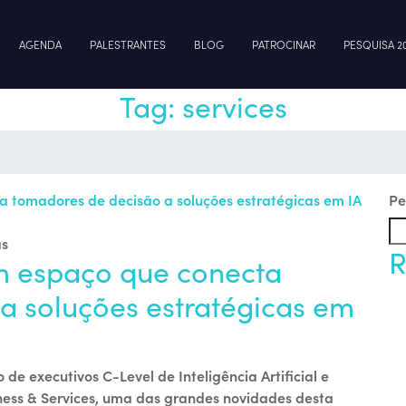
AGENDA
PALESTRANTES
BLOG
PATROCINAR
PESQUISA 2
Tag:
services
Pe
as
R
um espaço que conecta
a soluções estratégicas em
e executivos C-Level de Inteligência Artificial e
iness & Services, uma das grandes novidades desta