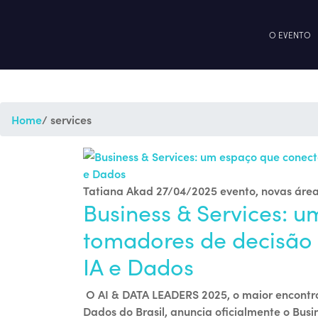
O EVENTO
Home
/ services
Tatiana Akad
27/04/2025
evento
,
novas áre
Business & Services: 
tomadores de decisão 
IA e Dados
O AI & DATA LEADERS 2025, o maior encontro d
Dados do Brasil, anuncia oficialmente o Bus