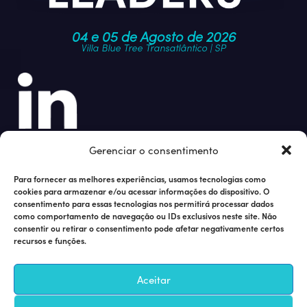
04 e 05 de Agosto de 2026
Villa Blue Tree Transatlântico | SP
Junte-se à nossa comunidade
Gerenciar o consentimento
Para fornecer as melhores experiências, usamos tecnologias como
cookies para armazenar e/ou acessar informações do dispositivo. O
consentimento para essas tecnologias nos permitirá processar dados
como comportamento de navegação ou IDs exclusivos neste site. Não
consentir ou retirar o consentimento pode afetar negativamente certos
recursos e funções.
Quer ser um patrocinador? Fale com Fabricio Santos
Aceitar