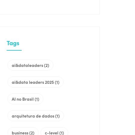
Tags
ai&dataleaders
(2)
ai&data leaders 2025
(1)
AI no Brasil
(1)
arquitetura de dados
(1)
business
(2)
c-level
(1)