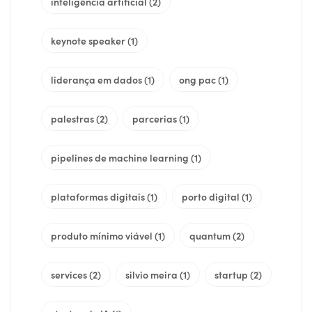
inteligência artificial
(2)
keynote speaker
(1)
liderança em dados
(1)
ong pac
(1)
palestras
(2)
parcerias
(1)
pipelines de machine learning
(1)
plataformas digitais
(1)
porto digital
(1)
produto mínimo viável
(1)
quantum
(2)
services
(2)
silvio meira
(1)
startup
(2)