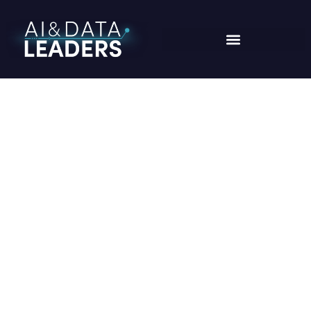
MÊS:
JUNHO 2025
Home
/
Blogs for junho, 2025