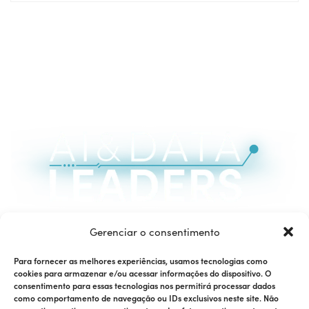
04 e 05 de Agosto de 2026
Gerenciar o consentimento
Villa Blue Tree Transatlântico | SP
Para fornecer as melhores experiências, usamos tecnologias como
cookies para armazenar e/ou acessar informações do dispositivo. O
consentimento para essas tecnologias nos permitirá processar dados
Junte-se à nossa comunidade
como comportamento de navegação ou IDs exclusivos neste site. Não