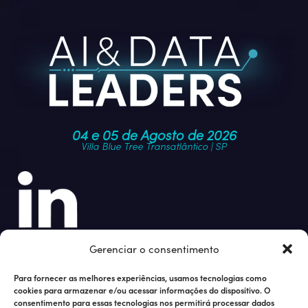
04 e 05 de Agosto de 2026
Villa Blue Tree Transatlântico | SP
Junte-se à nossa comunidade
Gerenciar o consentimento
Para fornecer as melhores experiências, usamos tecnologias como
cookies para armazenar e/ou acessar informações do dispositivo. O
consentimento para essas tecnologias nos permitirá processar dados