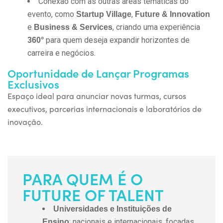
Conexão com as outras áreas temáticas do
evento, como
,
Startup Village
Future & Innovation
e
, criando uma experiência
Business & Services
para quem deseja expandir horizontes de
360°
carreira e negócios.
Oportunidade de Lançar Programas
Exclusivos
Espaço ideal para
anunciar novas turmas
,
cursos
executivos
,
parcerias internacionais
e
laboratórios de
inovação
.
PARA QUEM É O
FUTURE OF TALENT
Universidades e Instituições de
: nacionais e internacionais, focadas
Ensino