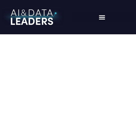
BLOG
Home
/
evento
/
Future of Talent: um espaço dedicado à formação de
líderes e especialistas em IA e Dados