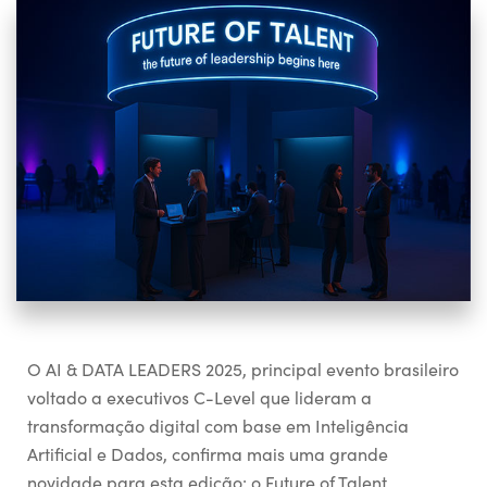
O
AI & DATA LEADERS 2025
, principal evento brasileiro
voltado a executivos C-
Level
que lideram a
transformação digital com base em Inteligência
Artificial e Dados, confirma mais uma grande
novidade para esta edição: o
Future
of
Talent
.