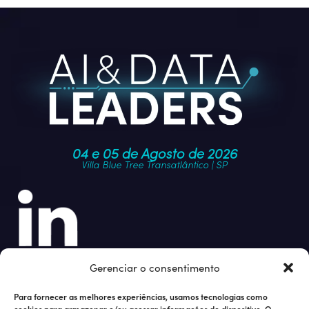
04 e 05 de Agosto de 2026
Villa Blue Tree Transatlântico | SP
Junte-se à nossa comunidade
Gerenciar o consentimento
Para fornecer as melhores experiências, usamos tecnologias como
cookies para armazenar e/ou acessar informações do dispositivo. O