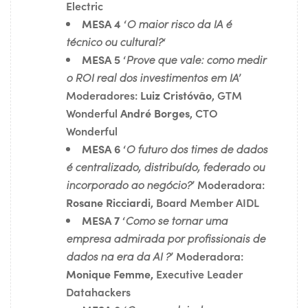
Electric
MESA 4
‘
O maior risco da IA é
técnico ou cultural?
‘
MESA 5
‘
Prove que vale: como medir
o ROI real dos investimentos em IA
’
Moderadores:
Luiz Cristóvão
, GTM
Wonderful
André Borges
, CTO
Wonderful
MESA 6
‘
O futuro dos times de dados
é centralizado, distribuído, federado ou
incorporado ao negócio?
’ Moderadora:
Rosane Ricciardi
, Board Member AIDL
MESA 7
‘
Como se tornar uma
empresa admirada por profissionais de
dados na era da AI ?
’ Moderadora:
Monique Femme,
Executive Leader
Datahackers