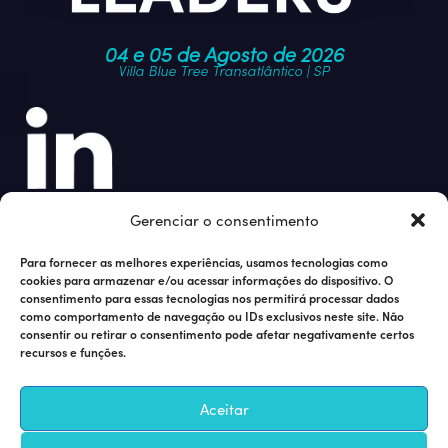
04 e 05 de Agosto de 2026
Villa Blue Tree Transatlântico | SP
Junte-se à nossa comunidade
Gerenciar o consentimento
Para fornecer as melhores experiências, usamos tecnologias como
cookies para armazenar e/ou acessar informações do dispositivo. O
consentimento para essas tecnologias nos permitirá processar dados
como comportamento de navegação ou IDs exclusivos neste site. Não
consentir ou retirar o consentimento pode afetar negativamente certos
recursos e funções.
Quer ser um patrocinador? Fale com Fabricio Santos
Aceitar