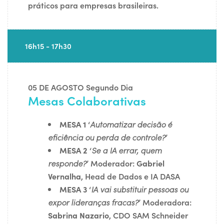
práticos para empresas brasileiras.
16h15 - 17h30
05 DE AGOSTO
Segundo Dia
Mesas Colaborativas
MESA 1
‘
Automatizar decisão é
eficiência ou perda de controle?
’
MESA 2
‘
Se a IA errar, quem
responde?
’ Moderador:
Gabriel
Vernalha
, Head de Dados e IA DASA
MESA 3
‘
IA vai substituir pessoas ou
expor lideranças fracas?
’ Moderadora:
Sabrina Nazario
, CDO SAM Schneider