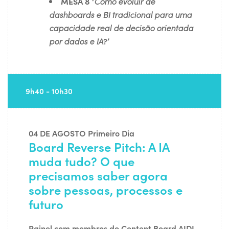
MESA 8
‘
Como evoluir de
dashboards e BI tradicional para uma
capacidade real de decisão orientada
por dados e IA
?’
9h40 - 10h30
04 DE AGOSTO
Primeiro Dia
Board Reverse Pitch: A IA
muda tudo? O que
precisamos saber agora
sobre pessoas, processos e
futuro
Painel com membros do Content Board AIDL