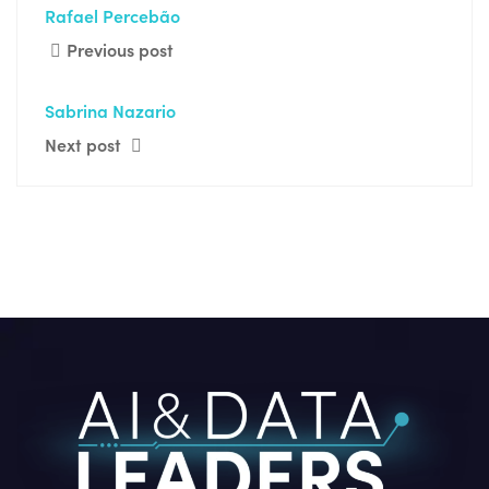
Rafael Percebão
Previous post
Sabrina Nazario
Next post