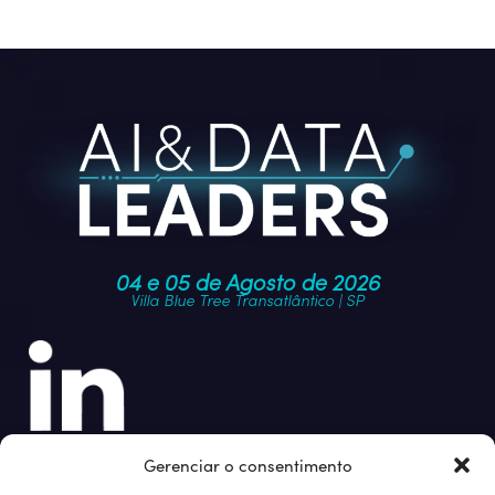
04 e 05 de Agosto de 2026
Villa Blue Tree Transatlântico | SP
Junte-se à nossa comunidade
Gerenciar o consentimento