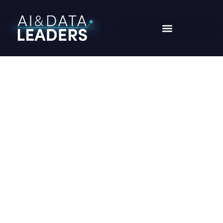
IGOR ZAVORIZE
Home
/
Speaker
/
Igor Zavorize