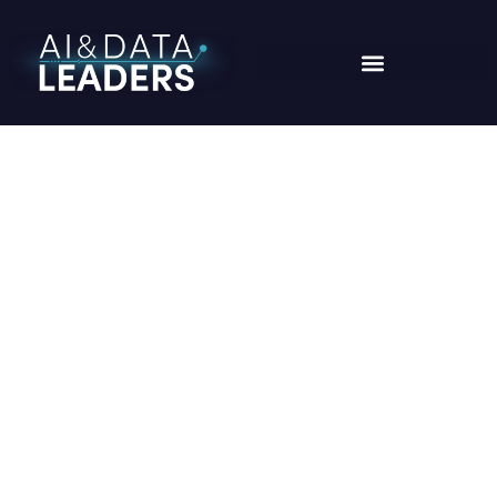
GABRIEL ALMEIDA
Home
/
Speaker
/
Gabriel Almeida