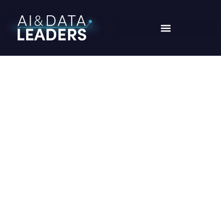
CARLOS ALBERTO PIAZZA
Home
/
Speaker
/
Carlos Alberto Piazza