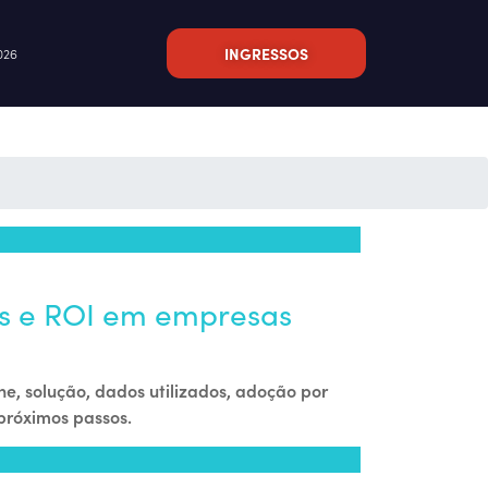
INGRESSOS
026
as e ROI em empresas
e, solução, dados utilizados, adoção por
 próximos passos.