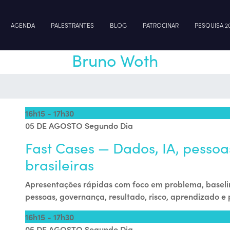
AGENDA
PALESTRANTES
BLOG
PATROCINAR
PESQUISA 2
Bruno Woth
16h15 - 17h30
05 DE AGOSTO
Segundo Dia
Fast Cases — Dados, IA, pesso
brasileiras
Apresentações rápidas com foco em problema, baselin
pessoas, governança, resultado, risco, aprendizado e
16h15 - 17h30
05 DE AGOSTO
Segundo Dia