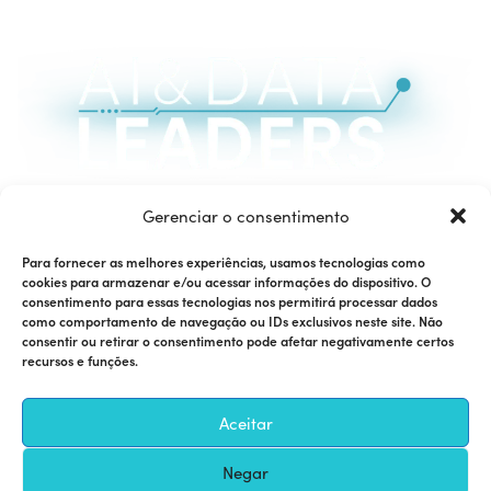
04 e 05 de Agosto de 2026
Gerenciar o consentimento
Villa Blue Tree Transatlântico | SP
Para fornecer as melhores experiências, usamos tecnologias como
cookies para armazenar e/ou acessar informações do dispositivo. O
consentimento para essas tecnologias nos permitirá processar dados
Junte-se à nossa comunidade
como comportamento de navegação ou IDs exclusivos neste site. Não
consentir ou retirar o consentimento pode afetar negativamente certos
recursos e funções.
Quer ser um patrocinador? Fale com Fabricio Santos
Aceitar
Negar