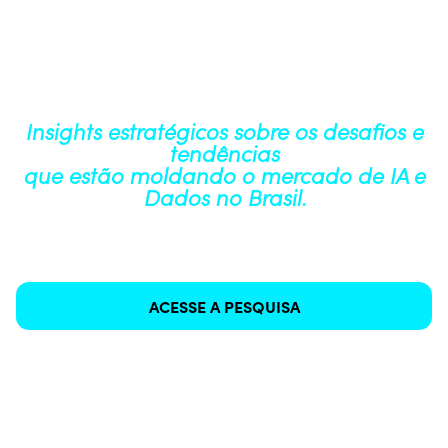
Acesse a Pesquisa
Panorama & Previsões
2026
Insights estratégicos sobre os desafios e
tendências
que estão moldando o mercado de IA e
Dados no Brasil.
Compilado exclusivo com a visão de +150 C-Levels e
tomadores de decisão de dados e IA das maiores
empresas do país.
ACESSE A PESQUISA