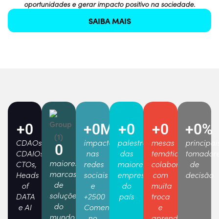
oportunidades e gerar impacto positivo na sociedade.
SAIBA MAIS
+
0
+
0
MM
+
0
+
0
+
0
%
CDAOs,
impactos
palestrantes
mesas
principai
0
CDAIOs,
nas
das
temáticas
tomador
maiores
CTOs,
redes
maiores
colaborativas
de
marcas
Heads
sociais
empresas
com
decisão
de
of
e
do
muita
soluções
DATA
+2500
país
troca
do
e AI
Comentários
e
mundo
no
aprendizado