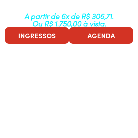
Garanta seu ingresso!
A partir de 6x de R$ 306,71.
Ou R$ 1.750,00 à vista.
INGRESSOS
AGENDA
• Acesso aos 2 dias do evento;
• Workshops, Think Tanks, palestras e painéis
de debate;
• Conteúdo estratégico e aplicado;
• Área de soluções com os fornecedores mais
importantes do mercado;
• Cases reais de Inteligência Artificial e Dados;
• Networking de alto nível;
• Mesas colaborativas e debates executivos;
• Conexões reais com líderes, especialistas e
tomadores de decisão;
• Coffees, almoços, happy hours e coquetéis
inclusos;
• Certificado de participação;
• Evento 100% B2B e fechado para público