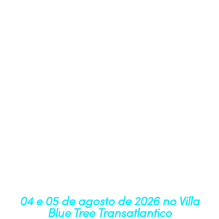
Agora em um novo espaço,
maior e com mais áreas de experiência
AI&DATA LEADERS
2026
04 e 05 de agosto de 2026 no Villa
Blue Tree Transatlantico